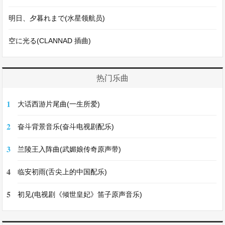
明日、夕暮れまで(水星领航员)
空に光る(CLANNAD 插曲)
热门乐曲
1
大话西游片尾曲(一生所爱)
2
奋斗背景音乐(奋斗电视剧配乐)
3
兰陵王入阵曲(武媚娘传奇原声带)
4
临安初雨(舌尖上的中国配乐)
5
初见(电视剧《倾世皇妃》笛子原声音乐)