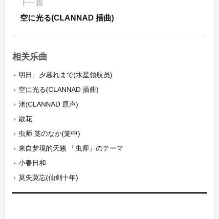
下一篇
空に光る(CLANNAD 插曲)
相关乐曲
明日、夕暮れまで(水星领航员)
空に光る(CLANNAD 插曲)
渚(CLANNAD 原声)
散花
虫师 笼のなか(笼中)
来自梦境的天籁 「虫师」のテーマ
小春日和
莫失莫忘(仙剑十年)