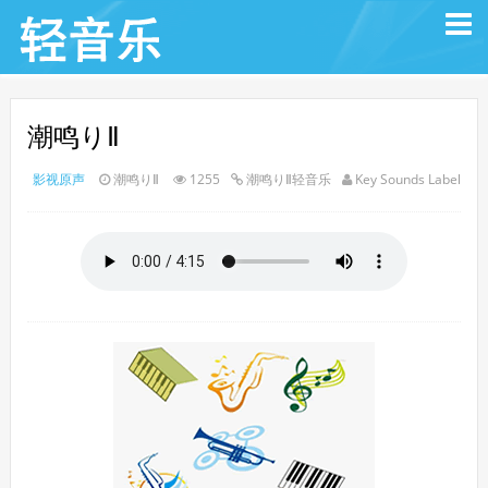
潮鸣りⅡ
影视原声
潮鸣りⅡ
1255
潮鸣りⅡ轻音乐
Key Sounds Label