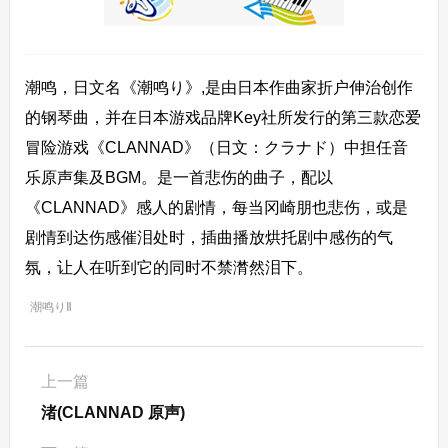
潮鸣，日文名《潮鸣り》,是由日本作曲家折户伸治创作
的钢琴曲，并在日本游戏品牌Key社所发行的第三款恋爱
冒险游戏《CLANNAD》（日文：クラナド）中担任音
乐原声集及BGM。是一首悲伤的曲子，配以
《CLANNAD》感人的剧情，每当冈崎朋也悲伤，或是
剧情到达伤感催泪处时，插曲播放烘托剧中感伤的气
氛，让人在听到它的同时不禁潸然泪下。
潮鸣りⅡ
上一篇
渚(CLANNAD 原声)