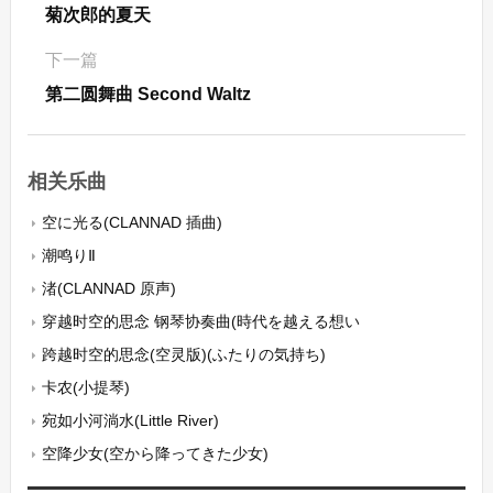
菊次郎的夏天
下一篇
第二圆舞曲 Second Waltz
相关乐曲
空に光る(CLANNAD 插曲)
潮鸣りⅡ
渚(CLANNAD 原声)
穿越时空的思念 钢琴协奏曲(時代を越える想い
跨越时空的思念(空灵版)(ふたりの気持ち)
卡农(小提琴)
宛如小河淌水(Little River)
空降少女(空から降ってきた少女)