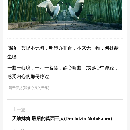
佛语：菩提本无树，明镜亦非台，本来无一物，何处惹
尘埃！
一曲一心境，一叶一菩提，静心听曲，戒除心中浮躁，
感受内心的那份静谧。
清音菩提(浸润心灵的音乐)
上一篇
天籁排箫 最后的莫西干人(Der letzte Mohikaner)