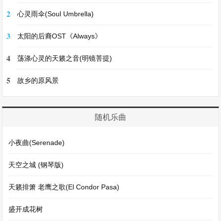
2
心灵雨伞(Soul Umbrella)
3
太阳的后裔OST《Always》
4
荡涤心灵的天籁之音(明镜菩提)
5
故乡的原风景
随机乐曲
小夜曲(Serenade)
天空之城 (钢琴版)
天籁排箫 老鹰之歌(El Condor Pasa)
盛开成花树