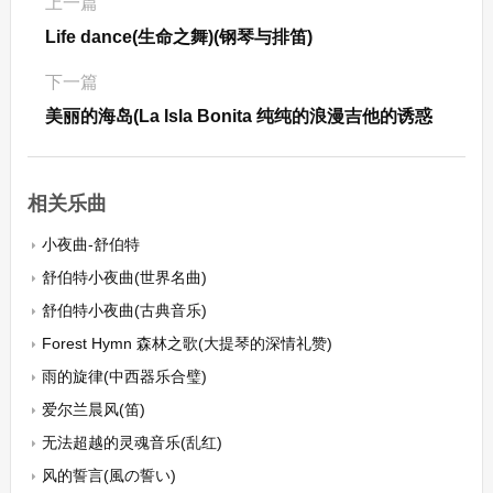
上一篇
Life dance(生命之舞)(钢琴与排笛)
下一篇
美丽的海岛(La Isla Bonita 纯纯的浪漫吉他的诱惑
相关乐曲
小夜曲-舒伯特
舒伯特小夜曲(世界名曲)
舒伯特小夜曲(古典音乐)
Forest Hymn 森林之歌(大提琴的深情礼赞)
雨的旋律(中西器乐合璧)
爱尔兰晨风(笛)
无法超越的灵魂音乐(乱红)
风的誓言(風の誓い)