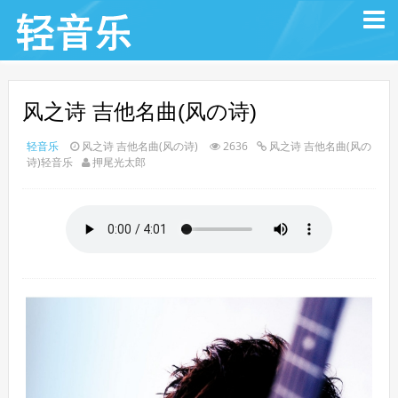
风之诗 吉他名曲(风の诗)
轻音乐
风之诗 吉他名曲(风の诗)
2636
风之诗 吉他名曲(风の
诗)轻音乐
押尾光太郎