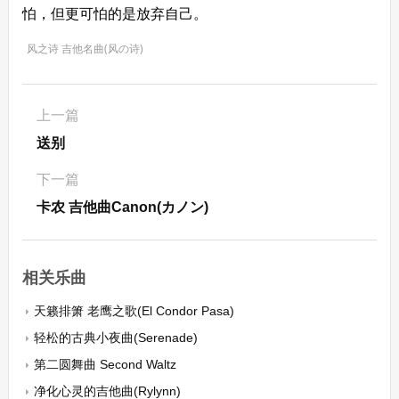
怕，但更可怕的是放弃自己。
风之诗 吉他名曲(风の诗)
上一篇
送别
下一篇
卡农 吉他曲Canon(カノン)
相关乐曲
天籁排箫 老鹰之歌(El Condor Pasa)
轻松的古典小夜曲(Serenade)
第二圆舞曲 Second Waltz
净化心灵的吉他曲(Rylynn)