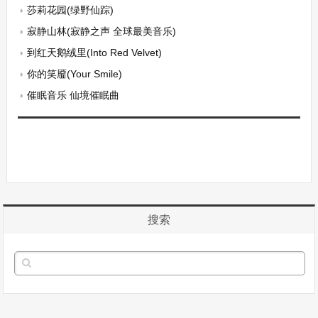
莎莉花园(绿野仙踪)
寂静山林(寂静之声 全球最美音乐)
到红天鹅绒里(Into Red Velvet)
你的笑靥(Your Smile)
催眠音乐 仙境催眠曲
搜索