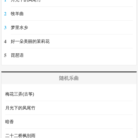
2
牧羊曲
3
梦里水乡
4
好一朵美丽的茉莉花
5
琵琶语
随机乐曲
梅花三弄(古筝)
月光下的凤尾竹
暗香
二十二桥枫别雨