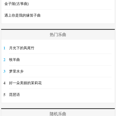
金子陵(古筝曲)
遇上你是我的缘笛子曲
热门乐曲
1
月光下的凤尾竹
2
牧羊曲
3
梦里水乡
4
好一朵美丽的茉莉花
5
琵琶语
随机乐曲