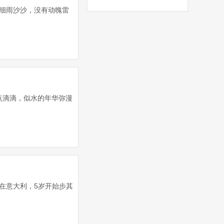
外细雨沙沙，没有动魄雷
的点点滴滴，似水的年华弥漫
i] 出生在意大利，5岁开始步其