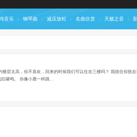
纯音乐
钢琴曲
减压放松
名曲欣赏
天籁之音
的楼层太高，你不喜欢，回来的时候我们可以住在三楼吗？ 我抓住你抚
啸鸣。 你像小鹿一样跳...