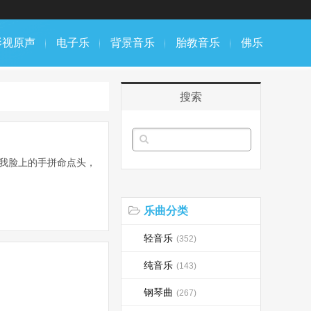
影视原声
电子乐
背景音乐
胎教音乐
佛乐
搜索
在我脸上的手拼命点头，
乐曲分类
轻音乐
(352)
纯音乐
(143)
钢琴曲
(267)