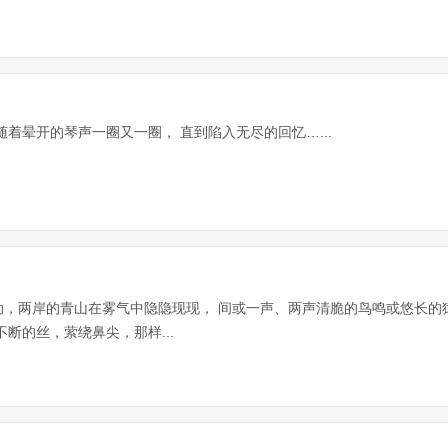
着晕开的琴声一圈又一圈， 直到陷入无尽的回忆…...
动，两岸的青山在雾气中隐隐现现， 间或一声、两声清脆的鸟鸣或悠长的
断的丝，萦绕鼻尖，那样...