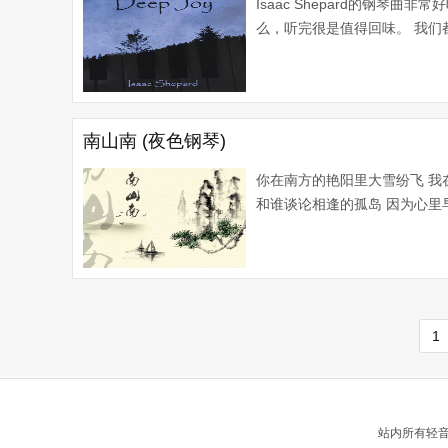
Isaac Shepard的钢
么，听完很是值得回味。 我们都
南山南 (夜色钢琴)
你在南方的艳阳里大雪纷飞 我
和谁谈论相逢的孤岛 因为心里早
1
站内所有轻