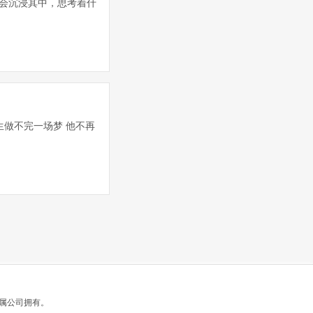
你会沉浸其中，思考着什
生做不完一场梦 他不再
有
属公司拥有。