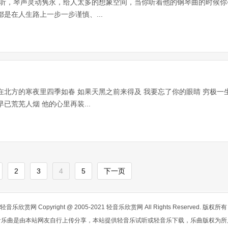
琴曲非常好听，琴声灵动隽永，给人太多的想象空间，当你听着他的钢琴曲的时候
是在人生路上一步一步谨慎、...
在北方的寒夜里四季如春 如果天黑之前来得及 我要忘了你的眼睛 穷极一
已荒芜人烟 他的心里再装...
2
3
4
5
下一页
轻音乐欣赏网
Copyright @ 2005-2021 轻音乐欣赏网 All Rights Reserved. 版权所
音乐曲是由本站网友自行上传分享，本站提供轻音乐试听或轻音乐下载，乐曲版权为所