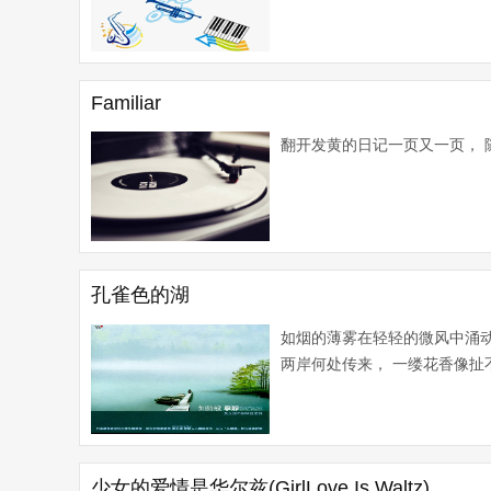
Familiar
翻开发黄的日记一页又一页， 随
孔雀色的湖
如烟的薄雾在轻轻的微风中涌
两岸何处传来， 一缕花香像扯不
少女的爱情是华尔兹(GirlLove Is Waltz)