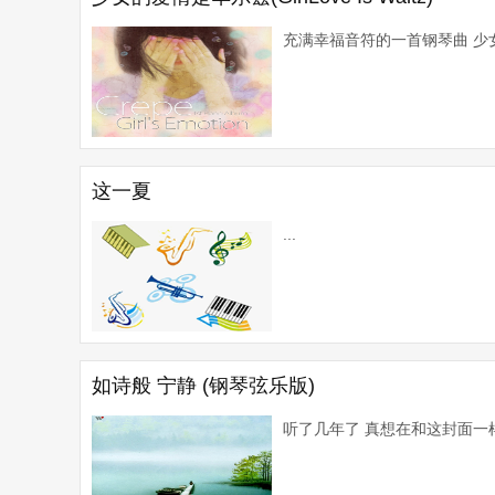
充满幸福音符的一首钢琴曲 少女
这一夏
...
如诗般 宁静 (钢琴弦乐版)
听了几年了 真想在和这封面一样