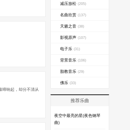
减压放松
(205)
名曲欣赏
(137)
天籁之音
(38)
影视原声
(107)
电子乐
(31)
背景音乐
(106)
胎教音乐
(29)
佛乐
(33)
猿啼响起，却分不清从
推荐乐曲
夜空中最亮的星(夜色钢琴
曲)