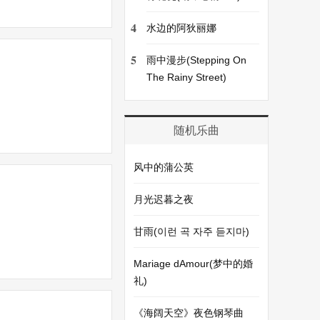
4
水边的阿狄丽娜
5
雨中漫步(Stepping On
The Rainy Street)
随机乐曲
风中的蒲公英
月光迟暮之夜
甘雨(이런 곡 자주 듣지마)
Mariage dAmour(梦中的婚
礼)
《海阔天空》夜色钢琴曲