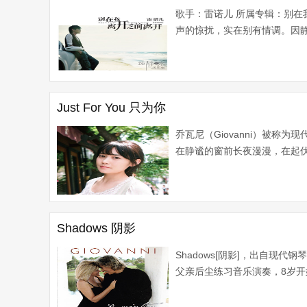
歌手：雷诺儿 所属专辑：别在
声的惊扰，实在别有情调。因静
Just For You 只为你
乔瓦尼（Giovanni）被称为
在静谧的窗前长夜漫漫，在起伏
Shadows 阴影
Shadows[阴影]，出自现代钢琴诗人
父亲后尘练习音乐演奏，8岁开始