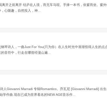
我离开之前离开 结庐在人境，而无车马喧。手捧一本书，依窗而坐。窗
，心随趣，自然投入，神...
现代钢琴诗人，一曲Just For You(只为你）在人生时光中渐渐悟得人生
的音符中，行走在哪曾经漫山遍...
Giovanni Marradi 专辑Romantico。乔瓦尼 [Giovanni Marrad
学作曲.现在已成为世界着名的NEW AGE音乐作...