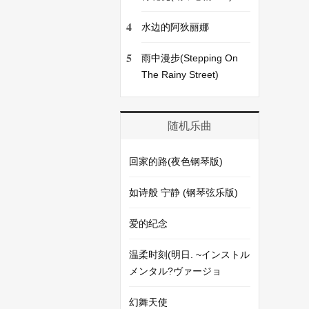
4
水边的阿狄丽娜
5
雨中漫步(Stepping On
The Rainy Street)
随机乐曲
回家的路(夜色钢琴版)
如诗般 宁静 (钢琴弦乐版)
爱的纪念
温柔时刻(明日. ~インストル
メンタル?ヴァージョ
幻舞天使