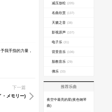
减压放松
(205)
名曲欣赏
(137)
天籁之音
(38)
影视原声
(107)
电子乐
(31)
给予我手指的力量，
背景音乐
(106)
胎教音乐
(29)
佛乐
(33)
推荐乐曲
下一篇
イ・メモリー)
夜空中最亮的星(夜色钢琴
曲)