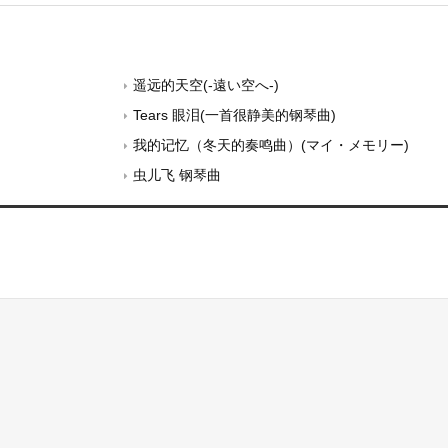
遥远的天空(-遠い空へ-)
Tears 眼泪(一首很静美的钢琴曲)
我的记忆（冬天的奏鸣曲）(マイ・メモリー)
虫儿飞 钢琴曲