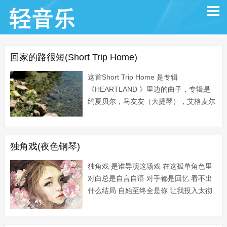
回家的路很短(Short Trip Home)
这首Short Trip Home 是专辑
《HEARTLAND 》里边的曲子，专辑是
约夏贝尔，马友友（大提琴），艾格麦尔
（蓝调+摇滚派的低音大提琴演奏家）及
马克欧康（乡村小提琴）几个人的精选合
成集子...
独角戏(夜色钢琴)
独角戏 是谁导演这场戏 在这孤单角色里
对白总是自言自语 对手都是回忆 看不出
什么结局 自始至终全是你 让我投入太彻
底 故事如果注定悲剧 何苦给我美丽 演出
相聚和别离 没有星星...