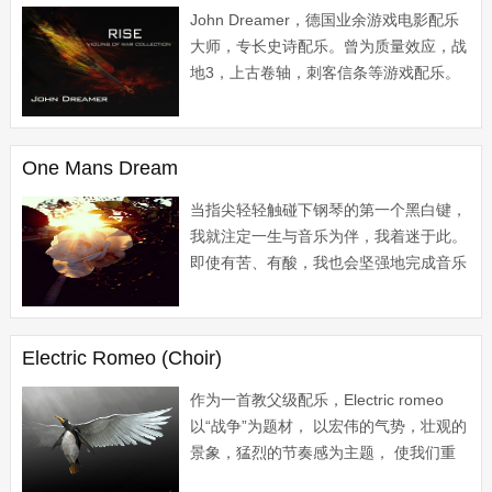
John Dreamer，德国业余游戏电影配乐
大师，专长史诗配乐。曾为质量效应，战
地3，上古卷轴，刺客信条等游戏配乐。
本曲是John Dreamer为刺客信条3 打造
的一支单曲。...
One Mans Dream
当指尖轻轻触碰下钢琴的第一个黑白键，
我就注定一生与音乐为伴，我着迷于此。
即使有苦、有酸，我也会坚强地完成音乐
的梦想。因为我知道，那是我生命中的旋
律，我不能丢失 。...
Electric Romeo (Choir)
作为一首教父级配乐，Electric romeo
以“战争”为题材， 以宏伟的气势，壮观的
景象，猛烈的节奏感为主题， 使我们重
新看到了真正霸气的音乐， 真正励志的