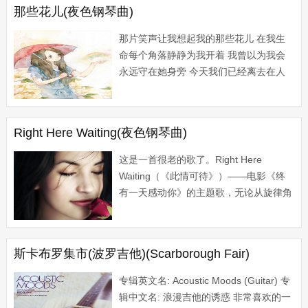
那些花儿(夜色钢琴曲)
那片笑声让我想起我的那些花儿 在我生
命每个角落静静为我开着 我曾以为我会
永远守在她身旁 今天我们已经离去在人
海茫茫 她们都老了吧? 她们在哪里呀? 我
们就这样各自奔天涯...
Right Here Waiting(夜色钢琴曲)
这是一首很老的歌了。Right Here
Waiting（《此情可待》）——电影《终
有一天感动你》的主题歌，无论从旋律角
度来说，还是从歌词内容上看，都是一首
经典的佳作。美国情歌王子Richar...
斯卡布罗集市(波罗吉他)(Scarborough Fair)
专辑英文名: Acoustic Moods (Guitar) 专
辑中文名: 浪漫吉他的诱惑 非常喜欢的一