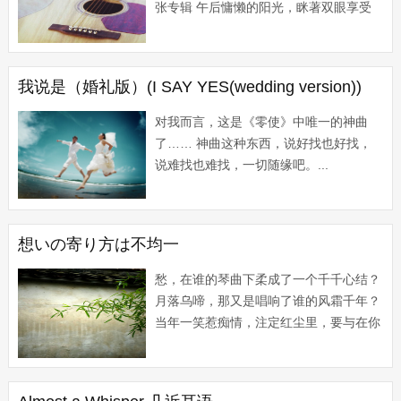
张专辑 午后慵懒的阳光，眯著双眼享受
温暖春意的同时，就著香浓的咖啡，让自
己沐浴在清凉纯净的音乐的湛...
我说是（婚礼版）(I SAY YES(wedding version))
对我而言，这是《零使》中唯一的神曲
了…… 神曲这种东西，说好找也好找，
说难找也难找，一切随缘吧。...
想いの寄り方は不均一
愁，在谁的琴曲下柔成了一个千千心结？
月落乌啼，那又是唱响了谁的风霜千年？
当年一笑惹痴情，注定红尘里，要与在你
纠纠缠缠中走过千年。 今宵的我，无由
得却饮醉在了前世的...